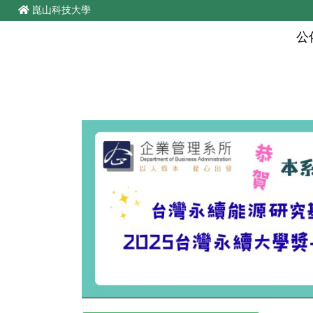
:::
跳至主要內容
崑山科技大學
公
Previous
:::
熱
公佈欄
最新消息
聯絡資訊
檔案法規
焦點新聞
熱門快訊