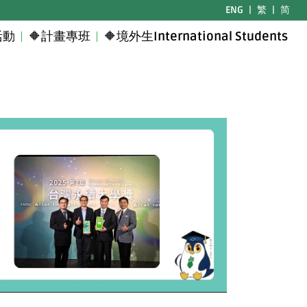
ENG
|
繁
|
简
活動
🔶計畫專班
🔶境外生International Students
Next