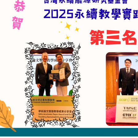
香傳文化新風貌 崑大研發「塔式倒流香組」獲台灣創新技