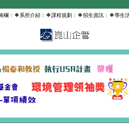
佈欄
🔶系所介紹
🔶課程規劃
🔶招生資訊
🔶學生
門快訊