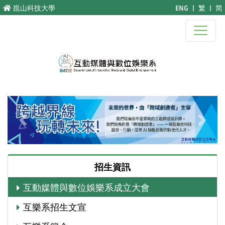
跳至主要內容
崑山科技大學
ENG
|
繁
|
简
Previous
Next
招生資訊
互動媒體與數位娛樂系成立大會
互樂系招生文宣