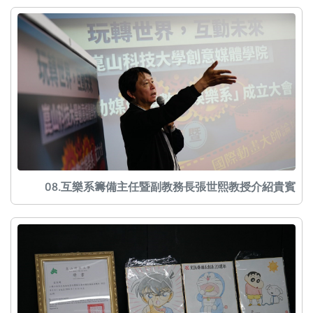
08.互樂系籌備主任暨副教務長張世熙教授介紹貴賓