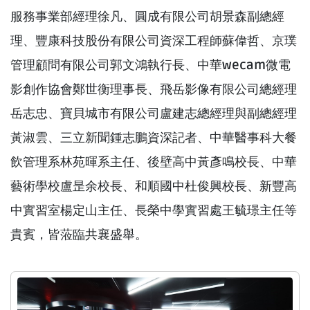
服務事業部經理徐凡、圓成有限公司胡景森副總經
理、豐康科技股份有限公司資深工程師蘇偉哲、京璞
管理顧問有限公司郭文鴻執行長、中華wecam微電
影創作協會鄭世衡理事長、飛岳影像有限公司總經理
岳志忠、寶貝城市有限公司盧建志總經理與副總經理
黃淑雲、三立新聞鍾志鵬資深記者、中華醫事科大餐
飲管理系林苑暉系主任、後壁高中黃彥鳴校長、中華
藝術學校盧昰余校長、和順國中杜俊興校長、新豐高
中實習室楊定山主任、長榮中學實習處王毓璟主任等
貴賓，皆蒞臨共襄盛舉。