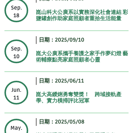
Sep.
崑山科大公廣系以實務深化社會連結 彩
18
鹽罐創作助家庭照顧者重拾生活能量
日期：2025/09/10
Sep.
崑大公廣系攜手養護之家手作夢幻燈 藝
10
術輔療點亮家庭照顧者心靈
日期：2025/06/11
Jun.
崑大高鑀娳勇奪雙獎！ 跨域接軌產
11
學、實力橫掃評比冠軍
日期：2025/05/08
May.