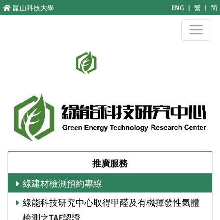
跳至主要內容
崑山科技大學
ENG
|
繁
|
简
推廣服務
綠建材檢測預約專線
綠能科技研究中心取得甲醛及有機揮發性氣體
檢測之TAF認證